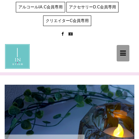
Skip
アルコールIA.C会員専用
アクセサリーD.C会員専用
to
content
クリエイターC会員専用