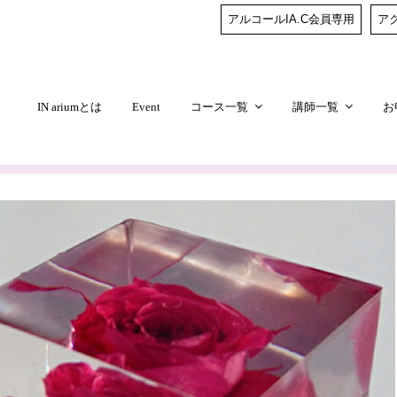
アルコールIA.C会員専用
ア
IN ariumとは
Event
コース一覧
講師一覧
お