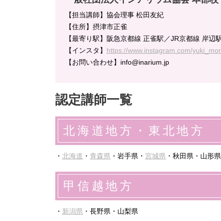
【担当講師】協会理事 松田友紀
【住所】摂津市正雀
【最寄り駅】阪急京都線 正雀駅／JR京都線 岸辺
【インスタ】
https://www.instagram.com/yuki_mo
【お問い合わせ】info@inarium.jp
認定講師一覧
北海道地方・東北地方
・
北海道
・
青森県
・岩手県・
宮城県
・秋田県・山形県
甲信越地方
・
新潟県
・長野県・山梨県