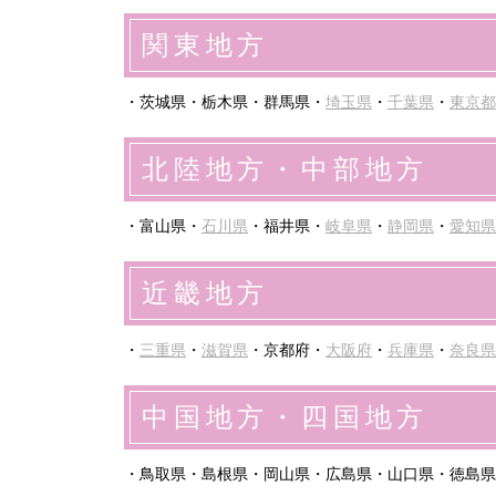
関東地方
・茨城県・栃木県・群馬県・
埼玉県
・
千葉県
・
東京都
北陸地方・中部地方
・富山県・
石川県
・福井県・
岐阜県
・
静岡県
・
愛知県
近畿地方
・
三重県
・
滋賀県
・京都府・
大阪府
・
兵庫県
・
奈良県
中国地方・四国地方
・鳥取県・島根県・岡山県・広島県・山口県・徳島県