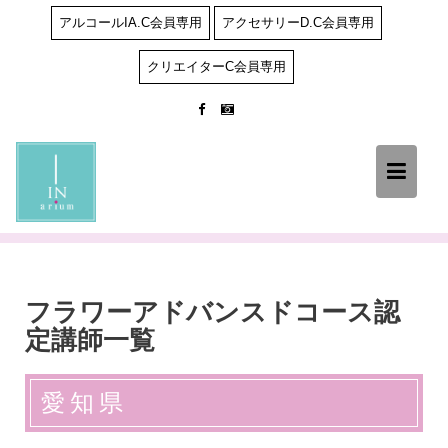
Skip
アルコールIA.C会員専用
アクセサリーD.C会員専用
to
content
クリエイターC会員専用
フラワーアドバンスドコース認
定講師一覧
愛知県