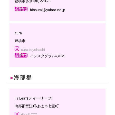
豊橋市多米中町2-16-3
fdssumi@yahoo.ne.jp
cura
豊橋市
cura.toyohashi
インスタグラムのDM
海部郡
■
Ti Leaf(ティーリーフ)
海部郡蟹江町/あま市七宝町
tileaf1777