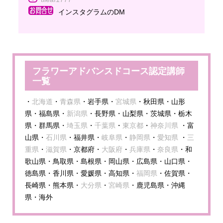
インスタグラムのDM
フラワーアドバンスドコース認定講師
一覧
・
北海道
・
青森県
・岩手県・
宮城県
・秋田県・山形
県・福島県・
新潟県
・長野県・山梨県・茨城県・栃木
県・群馬県・
埼玉県
・
千葉県
・
東京都
・
神奈川県
・富
山県・
石川県
・福井県・
岐阜県
・
静岡県
・
愛知県
・
三
重県
・
滋賀県
・京都府・
大阪府
・
兵庫県
・
奈良県
・和
歌山県・鳥取県・島根県・岡山県・広島県・山口県・
徳島県・香川県・愛媛県・高知県・
福岡県
・佐賀県・
長崎県・熊本県・
大分県
・
宮崎県
・鹿児島県・沖縄
県・海外