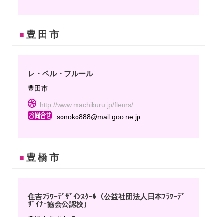
豊田市
■
レ・ベル・フルール
豊田市
http://www.machikuru.jp/fleurs/
sonoko888@mail.goo.ne.jp
豊橋市
■
住吉ﾌﾗﾜｰﾃﾞｻﾞｲﾝｽｸｰﾙ（公益社団法人日本ﾌﾗﾜｰﾃﾞ
ｻﾞｲﾅｰ協会公認校）