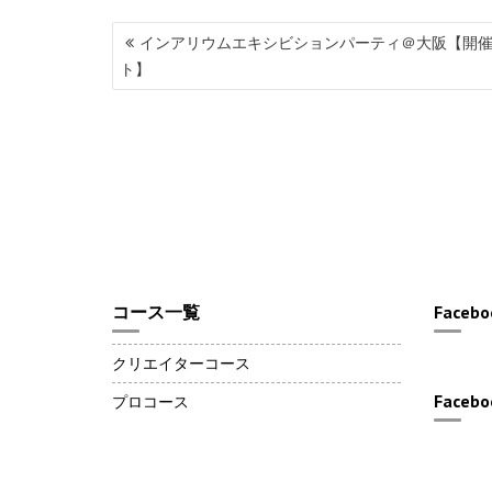
投
インアリウムエキシビションパーティ＠大阪【開
稿
ト】
ナ
ビ
ゲ
ー
シ
ョ
ン
コース一覧
Facebo
クリエイターコース
Facebo
プロコース