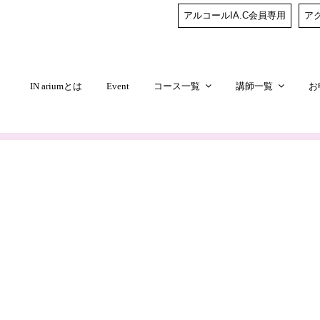
アルコールIA.C会員専用
ア
IN ariumとは
Event
コース一覧
講師一覧
お