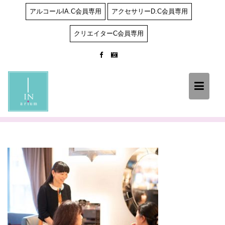
Skip
アルコールIA.C会員専用
アクセサリーD.C会員専用
to
content
クリエイターC会員専用