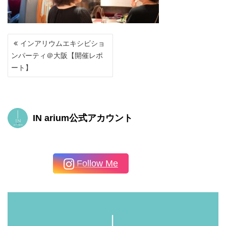
投
インアリウムエキシビショ
稿
ンパーティ＠大阪【開催レポ
ナ
ート】
ビ
ゲ
ー
シ
ョ
IN arium公式アカウント
ン
Follow Me