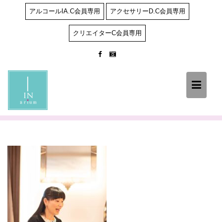
Skip
アルコールIA.C会員専用
アクセサリーD.C会員専用
to
content
クリエイターC会員専用