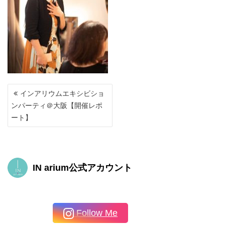
投
インアリウムエキシビショ
稿
ンパーティ＠大阪【開催レポ
ナ
ート】
ビ
ゲ
ー
シ
ョ
IN arium公式アカウント
ン
Follow Me