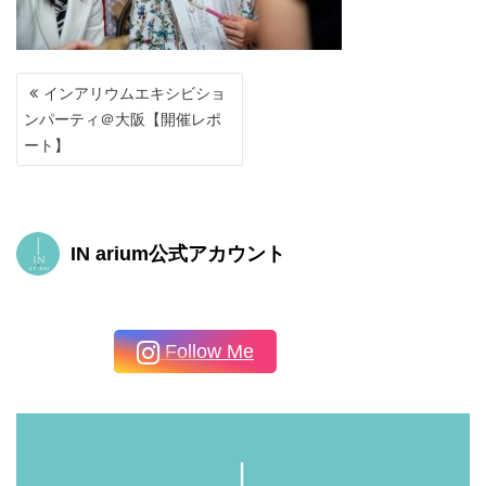
投
インアリウムエキシビショ
稿
ンパーティ＠大阪【開催レポ
ナ
ート】
ビ
ゲ
ー
シ
ョ
IN arium公式アカウント
ン
Follow Me