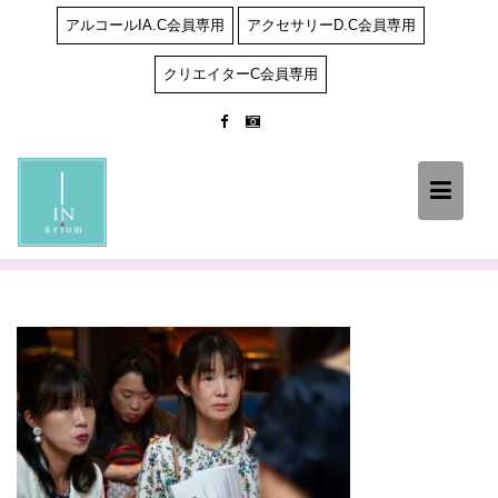
Skip
アルコールIA.C会員専用
アクセサリーD.C会員専用
to
content
クリエイターC会員専用