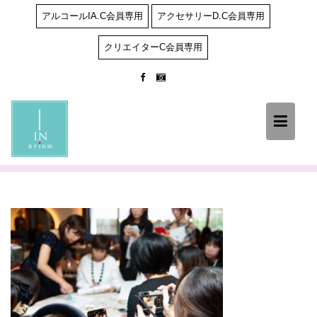
Skip
アルコールIA.C会員専用
アクセサリーD.C会員専用
to
content
クリエイターC会員専用