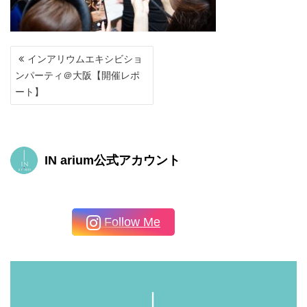
投
インアリウムエキシビショ
稿
ンパーティ＠大阪【開催レポ
ナ
ート】
ビ
ゲ
ー
シ
ョ
IN arium公式アカウント
ン
Follow Me