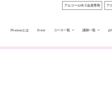
アルコールIA.C会員専用
ア
IN ariumとは
Event
コース一覧
講師一覧
お