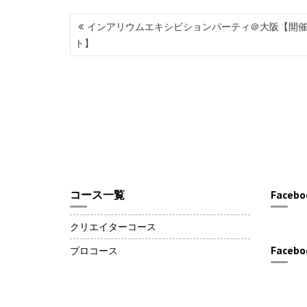
投
インアリウムエキシビションパーティ＠大阪【開
稿
ト】
ナ
ビ
ゲ
ー
シ
ョ
ン
コース一覧
Facebo
クリエイターコース
Facebo
プロコース