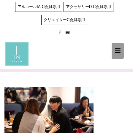
Skip
アルコールIA.C会員専用
アクセサリーD.C会員専用
to
content
クリエイターC会員専用