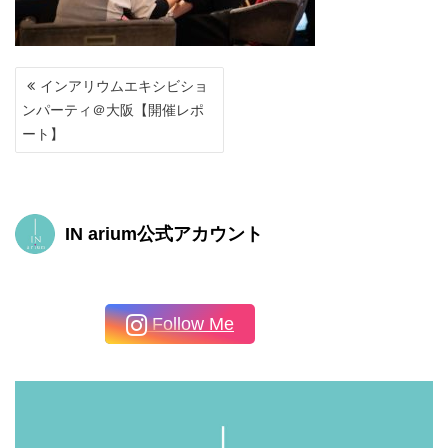
投
インアリウムエキシビショ
稿
ンパーティ＠大阪【開催レポ
ナ
ート】
ビ
ゲ
ー
シ
ョ
IN arium公式アカウント
ン
Follow Me