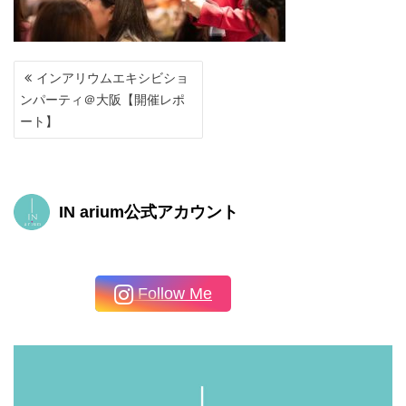
投
インアリウムエキシビショ
稿
ンパーティ＠大阪【開催レポ
ナ
ート】
ビ
ゲ
ー
シ
ョ
IN arium公式アカウント
ン
Follow Me