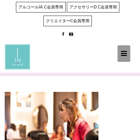
Skip
アルコールIA.C会員専用
アクセサリーD.C会員専用
to
content
クリエイターC会員専用