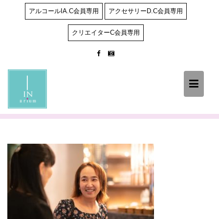
Skip
アルコールIA.C会員専用
アクセサリーD.C会員専用
to
content
クリエイターC会員専用