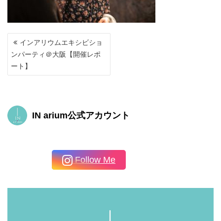
投
インアリウムエキシビショ
稿
ンパーティ＠大阪【開催レポ
ナ
ート】
ビ
ゲ
ー
シ
ョ
IN arium公式アカウント
ン
Follow Me