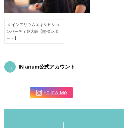
投
インアリウムエキシビショ
稿
ンパーティ＠大阪【開催レポ
ナ
ート】
ビ
ゲ
ー
シ
ョ
IN arium公式アカウント
ン
Follow Me