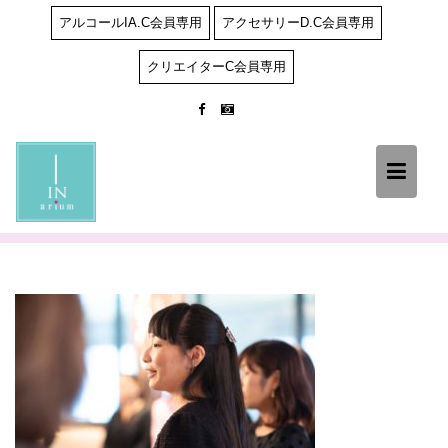
Skip
アルコールIA.C会員専用
アクセサリーD.C会員専用
to
content
クリエイターC会員専用