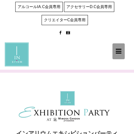
Skip
アルコールIA.C会員専用
アクセサリーD.C会員専用
to
content
クリエイターC会員専用
インアリウムエキシビションパーティ