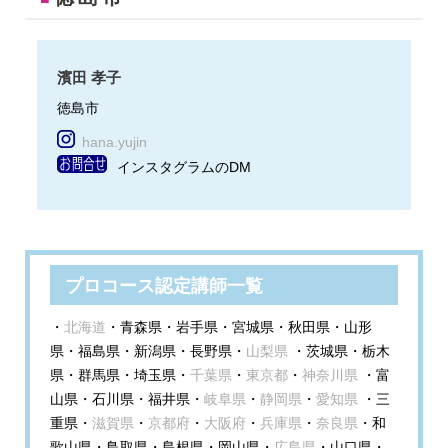
濱田 孝子
徳島市
hana.yujin
インスタグラムのDM
プロコース認定講師一覧
・
北海道
・青森県・岩手県・宮城県・秋田県・山形
県・福島県・新潟県・長野県・
山梨県
・茨城県・栃木
県・群馬県・埼玉県・
千葉県
・
東京都
・
神奈川県
・富
山県・石川県・福井県・
岐阜県
・
静岡県
・
愛知県
・三
重県・
滋賀県
・
京都府
・
大阪府
・
兵庫県
・
奈良県
・和
歌山県・鳥取県・島根県・岡山県・
広島県
・山口県・