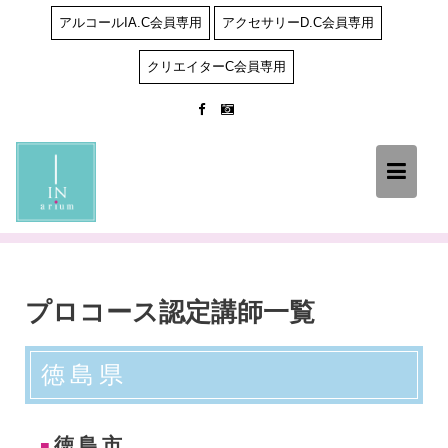
Skip
アルコールIA.C会員専用
アクセサリーD.C会員専用
to
content
クリエイターC会員専用
プロコース認定講師一覧
徳島県
徳島市
■