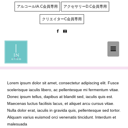
Skip
アルコールIA.C会員専用
アクセサリーD.C会員専用
to
content
クリエイターC会員専用
Lorem ipsum dolor sit amet, consectetur adipiscing elit. Fusce
scelerisque iaculis libero, ac pellentesque mi fermentum vitae.
Donec ipsum tellus, dapibus at blandit sed, iaculis quis est.
Maecenas luctus facilisis lacus, et aliquet arcu cursus vitae.
Nulla dolor erat, iaculis in gravida quis, pellentesque sed tortor.
Aliquam varius euismod orci venenatis tincidunt. Interdum et
malesuada