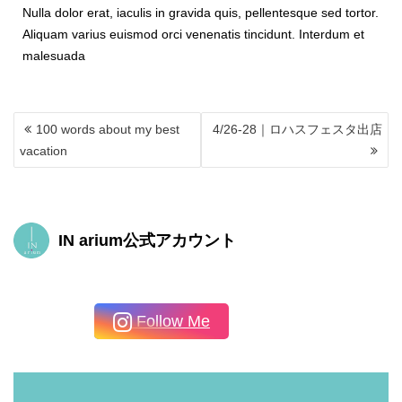
Nulla dolor erat, iaculis in gravida quis, pellentesque sed tortor.
Aliquam varius euismod orci venenatis tincidunt. Interdum et
malesuada
投
100 words about my best
4/26-28｜ロハスフェスタ出店
稿
vacation
ナ
ビ
ゲ
ー
シ
IN arium公式アカウント
ョ
ン
Follow Me