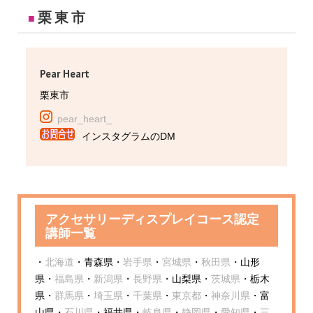
栗東市
■
Pear Heart
栗東市
pear_heart_
インスタグラムのDM
アクセサリーディスプレイコース認定
講師一覧
・
北海道
・青森県・
岩手県
・
宮城県
・
秋田県
・山形
県・
福島県
・
新潟県
・
長野県
・山梨県・
茨城県
・栃木
県・
群馬県
・
埼玉県
・
千葉県
・
東京都
・
神奈川県
・富
山県・
石川県
・福井県・
岐阜県
・
静岡県
・
愛知県
・
三