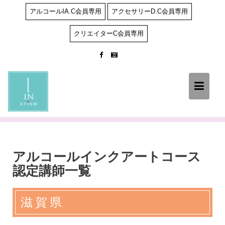
Skip
アルコールIA.C会員専用
アクセサリーD.C会員専用
to
content
クリエイターC会員専用
アルコールインクアートコース
認定講師一覧
滋賀県