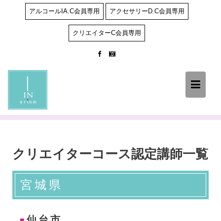
Skip
アルコールIA.C会員専用
アクセサリーD.C会員専用
to
content
クリエイターC会員専用
クリエイターコース認定講師一覧
宮城県
仙台市
■