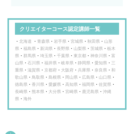
クリエイターコース認定講師一覧
・
北海道
・
青森県
・
岩手県
・
宮城県
・
秋田県
・
山形
県
・
福島県
・
新潟県
・
長野県
・
山梨県
・
茨城県
・
栃木
県
・
群馬県
・
埼玉県
・
千葉県
・
東京都
・
神奈川県
・
富
山県
・
石川県
・
福井県
・
岐阜県
・
静岡県
・
愛知県
・
三
重県
・
滋賀県
・
京都府
・
大阪府
・
兵庫県
・
奈良県
・
和
歌山県
・
鳥取県
・
島根県
・
岡山県
・
広島県
・
山口県
・
徳島県
・
香川県
・
愛媛県
・
高知県
・
福岡県
・
佐賀県
・
長崎県
・
熊本県
・
大分県
・
宮崎県
・
鹿児島県
・
沖縄
県
・
海外