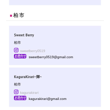
柏市
■
Sweet Berry
柏市
sweetberry0519
sweetberry0519@gmail.com
KaguraKirari~輝~
柏市
kagurakirari
kagurakirari@gmail.com