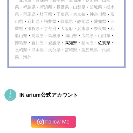
・
北海道
・
青森県
・
岩手県
・
宮城県
・
秋田県
・
山形
県
・
福島県
・
新潟県
・
長野県
・
山梨県
・
茨城県
・
栃木
県
・
群馬県
・
埼玉県
・
千葉県
・
東京都
・
神奈川県
・
富
山県
・
石川県
・
福井県
・
岐阜県
・
静岡県
・
愛知県
・
三
重県
・
滋賀県
・
京都府
・
大阪府
・
兵庫県
・
奈良県
・
和
歌山県
・
鳥取県
・
島根県
・
岡山県
・
広島県
・
山口県
・
徳島県
・
香川県
・
愛媛県
・高知県・
福岡県
・佐賀県・
長崎県
・
熊本県
・
大分県
・
宮崎県
・
鹿児島県
・
沖縄
県
・
海外
IN arium公式アカウント
Follow Me