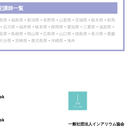
定講師一覧
形県
・
福島県
・
新潟県
・
長野県
・
山梨県
・
茨城県
・
栃木県
・
群馬
・
石川県
・
福井県
・
岐阜県
・
静岡県
・
愛知県
・
三重県
・
滋賀県
・
取県
・
島根県
・
岡山県
・
広島県
・
山口県
・
徳島県
・
香川県
・
愛媛
大分県
・
宮崎県
・
鹿児島県
・
沖縄県
・
海外
ok
ok
一般社団法人インアリウム協会