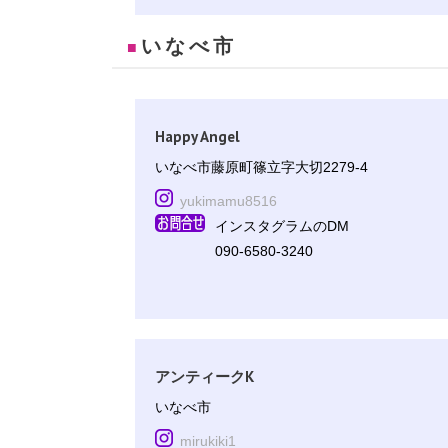
いなべ市
■
Happy Angel
いなべ市藤原町篠立字大切2279-4
yukimamu8516
インスタグラムのDM
090-6580-3240
アンティークK
いなべ市
mirukiki1