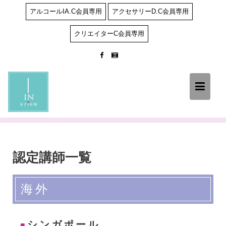
Skip
アルコールIA.C会員専用
アクセサリーD.C会員専用
to
content
クリエイターC会員専用
認定講師一覧
海外
シンガポール
■