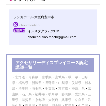
シンガポール/大阪府豊中市
chouchoutino
インスタグラムのDM
chouchoutino.machi@gmail.com
アクセサリーディスプレイコース認定
講師一覧
・
北海道
・
青森県
・
岩手県
・
宮城県
・
秋田県
・
山形
県
・
福島県
・
新潟県
・
長野県
・
山梨県
・
茨城県
・
栃木
県
・
群馬県
・
埼玉県
・
千葉県
・
東京都
・
神奈川県
・
富
山県
・
石川県
・
福井県
・
岐阜県
・
静岡県
・
愛知県
・
三
重県
・
滋賀県
・
京都府
・
大阪府
・
兵庫県
・
奈良県
・
和
歌山県
・
鳥取県
・
島根県
・
岡山県
・
広島県
・
山口県
・