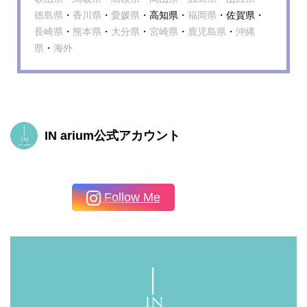
徳島県
・
香川県
・
愛媛県
・高知県・
福岡県
・佐賀県・
長崎県
・
熊本県
・
大分県
・
宮崎県
・
鹿児島県
・
沖縄
県
・
海外
IN arium公式アカウント
Follow Me