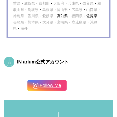
重県
・
滋賀県
・
京都府
・
大阪府
・
兵庫県
・
奈良県
・
和
歌山県
・
鳥取県
・
島根県
・
岡山県
・
広島県
・
山口県
・
徳島県
・
香川県
・
愛媛県
・高知県・
福岡県
・佐賀県・
長崎県
・
熊本県
・
大分県
・
宮崎県
・
鹿児島県
・
沖縄
県
・
海外
IN arium公式アカウント
Follow Me