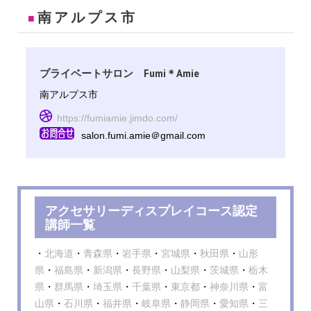
南アルプス市
■
プライベートサロン Fumi＊Amie
南アルプス市
https://fumiamie.jimdo.com/
salon.fumi.amie＠gmail.com
アクセサリーディスプレイコース認定
講師一覧
・
北海道
・
青森県
・
岩手県
・
宮城県
・
秋田県
・
山形
県
・
福島県
・
新潟県
・
長野県
・
山梨県
・
茨城県
・
栃木
県
・
群馬県
・
埼玉県
・
千葉県
・
東京都
・
神奈川県
・
富
山県
・
石川県
・
福井県
・
岐阜県
・
静岡県
・
愛知県
・
三