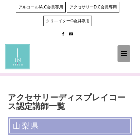
Skip
アルコールIA.C会員専用
アクセサリーD.C会員専用
to
content
クリエイターC会員専用
アクセサリーディスプレイコー
ス認定講師一覧
山梨県