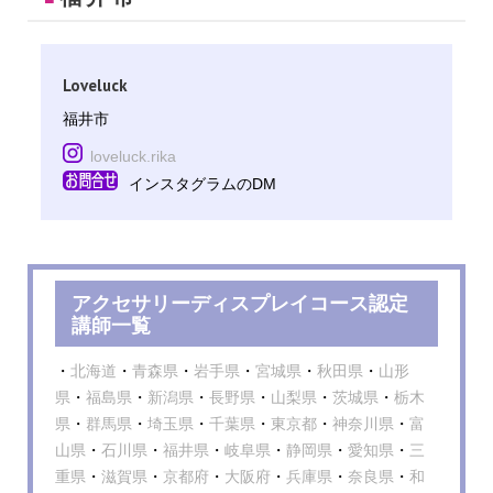
Loveluck
福井市
loveluck.rika
インスタグラムのDM
アクセサリーディスプレイコース認定
講師一覧
・
北海道
・
青森県
・
岩手県
・
宮城県
・
秋田県
・
山形
県
・
福島県
・
新潟県
・
長野県
・
山梨県
・
茨城県
・
栃木
県
・
群馬県
・
埼玉県
・
千葉県
・
東京都
・
神奈川県
・
富
山県
・
石川県
・
福井県
・
岐阜県
・
静岡県
・
愛知県
・
三
重県
・
滋賀県
・
京都府
・
大阪府
・
兵庫県
・
奈良県
・
和