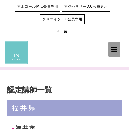
Skip
アルコールIA.C会員専用
アクセサリーD.C会員専用
to
content
クリエイターC会員専用
認定講師一覧
福井県
福井市
■