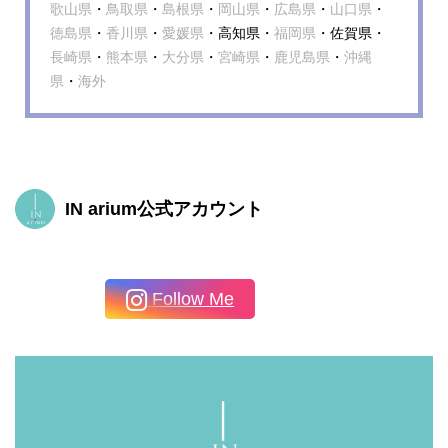
歌山県
・
鳥取県
・
島根県
・
岡山県
・
広島県
・
山口県
・
徳島県
・
香川県
・
愛媛県
・高知県・
福岡県
・佐賀県・
長崎県
・
熊本県
・
大分県
・
宮崎県
・
鹿児島県
・
沖縄
県
・
海外
IN arium公式アカウント
Follow Me