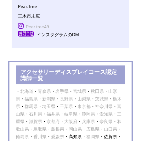
Pear.Tree
三木市末広
Pear.tree49
インスタグラムのDM
アクセサリーディスプレイコース認定
講師一覧
・
北海道
・
青森県
・
岩手県
・
宮城県
・
秋田県
・
山形
県
・
福島県
・
新潟県
・
長野県
・
山梨県
・
茨城県
・
栃木
県
・
群馬県
・
埼玉県
・
千葉県
・
東京都
・
神奈川県
・
富
山県
・
石川県
・
福井県
・
岐阜県
・
静岡県
・
愛知県
・
三
重県
・
滋賀県
・
京都府
・
大阪府
・
兵庫県
・
奈良県
・
和
歌山県
・
鳥取県
・
島根県
・
岡山県
・
広島県
・
山口県
・
徳島県
・
香川県
・
愛媛県
・高知県・
福岡県
・佐賀県・