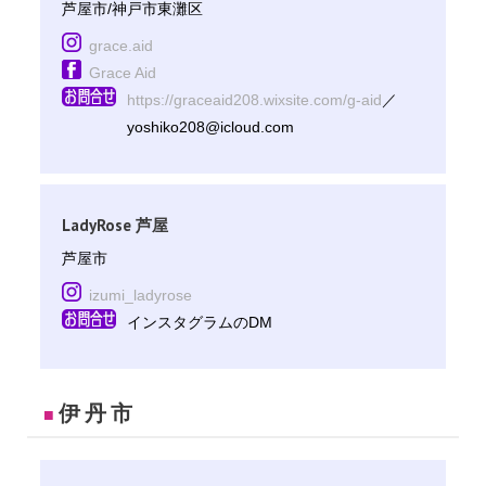
芦屋市/神戸市東灘区
grace.aid
Grace Aid
https://graceaid208.wixsite.com/g-aid
／
yoshiko208@icloud.com
LadyRose 芦屋
芦屋市
izumi_ladyrose
インスタグラムのDM
伊丹市
■