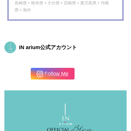
長崎県
・
熊本県
・
大分県
・
宮崎県
・
鹿児島県
・
沖縄
県
・
海外
IN arium公式アカウント
Follow Me