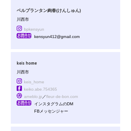
ベルプランタン絢春(けんしゅん)
川西市
bpkensyun
kensyun412@gmail.com
keis home
川西市
keis_home
keiko.abe.754365
ameblo.jp
／
fleur-de-bon.com
インスタグラムのDM
FBメッセンジャー