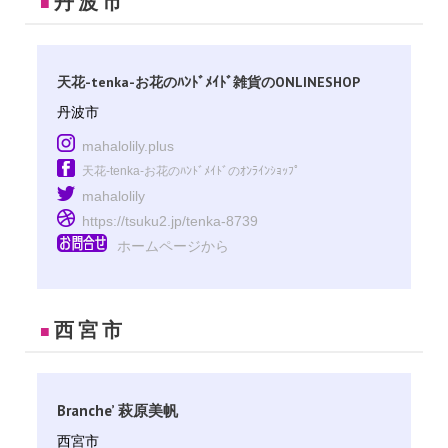
丹波市
■
天花-tenka-お花のﾊﾝﾄﾞﾒｲﾄﾞ雑貨のONLINESHOP
丹波市
mahalolily.plus
天花-tenka-お花のﾊﾝﾄﾞﾒｲﾄﾞのｵﾝﾗｲﾝｼｮｯﾌﾟ
mahalolily
https://tsuku2.jp/tenka-8739
ホームページから
西宮市
■
Branche’ 萩原美帆
西宮市