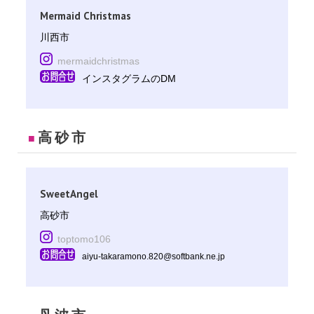
Mermaid Christmas
川西市
mermaidchristmas
インスタグラムのDM
高砂市
■
SweetAngel
高砂市
toptomo106
aiyu-takaramono.820@softbank.ne.jp